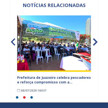
NOTÍCIAS RELACIONADAS
gunda
Prefeitura de Juazeiro celebra pescadores
Juazei
Rio São
e reforça compromisso com a
Fogo c
áreas
preservação do Rio São Francisco
florest
08/07/2026 16H37
03/07