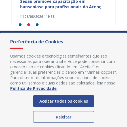
ficação
Sesau promove capacitação em
Sesau 
azeiro
hanseníase para profissionais da Atenção
progra
Primária de Juazeiro
determ
08/08/2026 11H58
07/08
Preferência de Cookies
Usamos cookies e tecnologias semelhantes que são
necessárias para operar o site. Você pode consentir com
o nosso uso de cookies clicando em "Aceitar" ou
gerenciar suas preferências clicando em “Minhas opções”.
Para obter mais informações sobre os tipos de cookies,
como utilizamos e quais dados são coletados, leia nossa
Política de Privacidade
.
Aceitar todos os cookies
Redes Sociais
Rejeitar