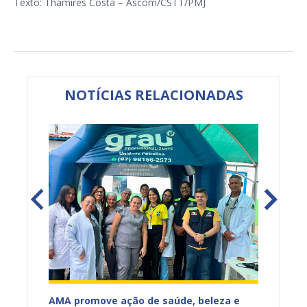
Texto: Thamires Costa – Ascom/CSTT/PMJ
NOTÍCIAS RELACIONADAS
Mercado
AMA promove ação de saúde, beleza e
Feira S