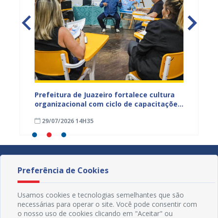
ica e
Prefeitura de Juazeiro fortalece cultura
Prefeit
organizacional com ciclo de capacitações
qualif
para servidores
a efic
29/07/2026 14H35
28/07
públic
Preferência de Cookies
Usamos cookies e tecnologias semelhantes que são
necessárias para operar o site. Você pode consentir com
o nosso uso de cookies clicando em "Aceitar" ou