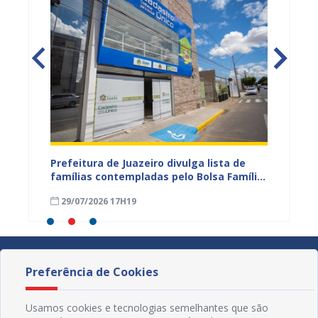
eiro
Prefeitura de Juazeiro divulga lista de
Campan
 para
famílias contempladas pelo Bolsa Família
sexta-f
a
em agosto
Civil d
29/07/2026 17H19
16/04
Preferência de Cookies
Usamos cookies e tecnologias semelhantes que são