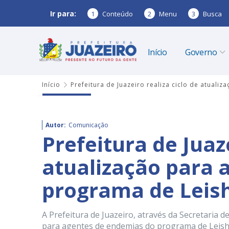
Ir para:
1
Conteúdo
2
Menu
3
Busca
Início
Governo
Início
Prefeitura de Juazeiro realiza ciclo de atua
Autor:
Comunicação
Prefeitura de Juaze
atualização para 
programa de Leis
A Prefeitura de Juazeiro, através da Secretaria d
para agentes de endemias do programa de Leish