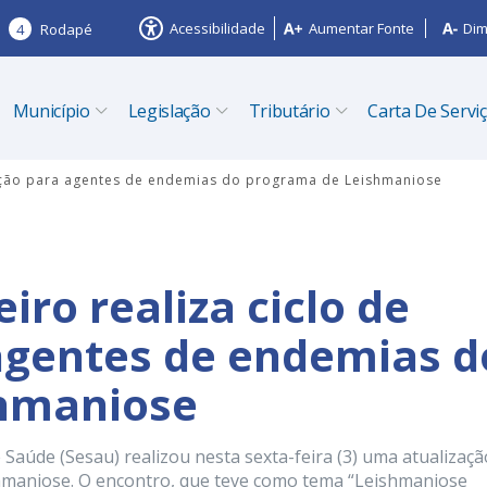
Acessibilidade
Aumentar Fonte
Dim
4
Rodapé
Município
Legislação
Tributário
Carta De Servi
lização para agentes de endemias do programa de Leishmaniose
iro realiza ciclo de
agentes de endemias d
hmaniose
e Saúde (Sesau) realizou nesta sexta-feira (3) uma atualizaçã
maniose. O encontro, que teve como tema “Leishmaniose