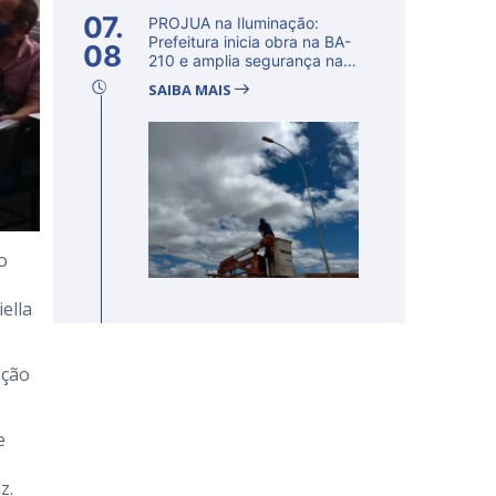
07.
PROJUA na Iluminação:
Prefeitura inicia obra na BA-
08
210 e amplia segurança na
regi�...
SAIBA MAIS
o
ella
nção
e
z.