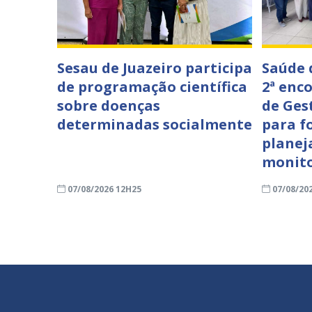
Sesau de Juazeiro participa
Saúde 
de programação científica
2ª enc
sobre doenças
de Ges
determinadas socialmente
para f
planej
monit
07/08/2026 12H25
07/08/20