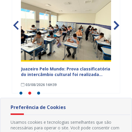
vulga
Juazeiro Pelo Mundo: Prova classificatória
Juazei
tória
do intercâmbio cultural foi realizada
estuda
neste domingo (02); gabarito será
03/08/2026 16H39
28/07
divulgado nesta terça (04)
Preferência de Cookies
Usamos cookies e tecnologias semelhantes que são
necessárias para operar o site. Você pode consentir com