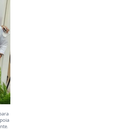
para
apoia
nte.