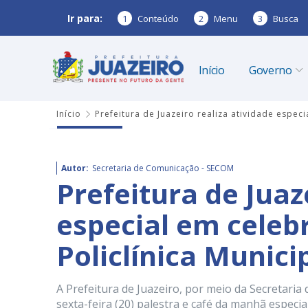
Ir para:
1
Conteúdo
2
Menu
3
Busca
Início
Governo
Início
Prefeitura de Juazeiro realiza atividade espec
Autor:
Secretaria de Comunicação - SECOM
Prefeitura de Juaz
especial em celeb
Policlínica Munic
A Prefeitura de Juazeiro, por meio da Secretaria
sexta-feira (20) palestra e café da manhã especial