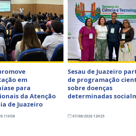
 promove
Sesau de Juazeiro par
tação em
de programação cient
íase para
sobre doenças
sionais da Atenção
determinadas social
ia de Juazeiro
26 11H58
07/08/2026 12H25