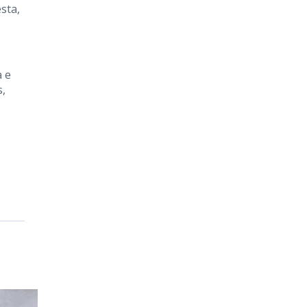
sta,
a e
s,