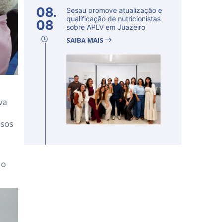
08.
Sesau promove atualização e
qualificação de nutricionistas
08
sobre APLV em Juazeiro
SAIBA MAIS
va
osos
 o