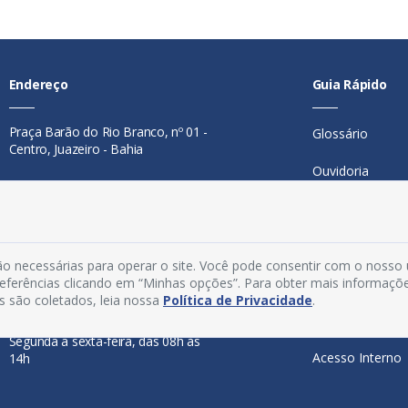
Endereço
Guia Rápido
Praça Barão do Rio Branco, nº 01 -
Glossário
Centro, Juazeiro - Bahia
Ouvidoria
Contato
Mapa do Site
Telefone:
74 98846-0016
Perguntas Freq
Email:
ouvidoria@juazeiro.ba.gov.br
o necessárias para operar o site. Você pode consentir com o nosso
Manual de Nav
preferências clicando em “Minhas opções”. Para obter mais informaçõ
Horário De Funcionamento
s são coletados, leia nossa
Política de Privacidade
.
Política de Priv
Segunda a sexta-feira, das 08h às
Acesso Interno
14h