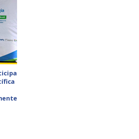
ticipa
ífica
mente