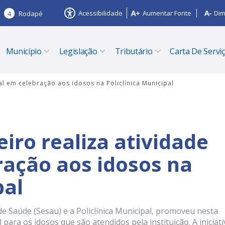
Acessibilidade
Aumentar Fonte
Dim
4
Rodapé
Município
Legislação
Tributário
Carta De Servi
ial em celebração aos idosos na Policlínica Municipal
eiro realiza atividade
ração aos idosos na
ipal
 de Saúde (Sesau) e a Policlínica Municipal, promoveu nesta
 para os idosos que são atendidos pela instituição. A iniciati