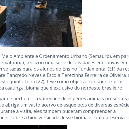
a de Meio Ambiente e Ordenamento Urbano (Semaurb), em par
emafauna), realizou uma série de atividades educativas em
 voltadas para os alunos do Ensino Fundamental (EF) da re
te Tancredo Neves e Escola Terezinha Ferreira de Oliveira.
ta quinta-feira (27), teve como objetivo conscientizar os
a caatinga, bioma que é exclusivo do nordeste brasileiro
ar de perto a rica variedade de espécies animais presentes
ue abriga um vasto acervo de esqueletos de diversas espécie
Durante a visita, eles também puderam compreender a
ender sobre a biodiversidade desse bioma e como preservá-l