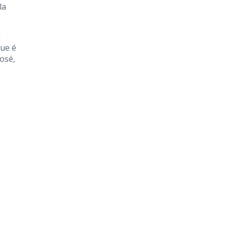
la
a
que é
osé,