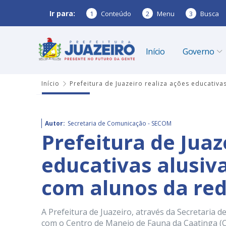
Ir para:
1
Conteúdo
2
Menu
3
Busca
Início
Governo
Início
Prefeitura de Juazeiro realiza ações educativ
Autor:
Secretaria de Comunicação - SECOM
Prefeitura de Juaz
educativas alusiv
com alunos da red
A Prefeitura de Juazeiro, através da Secretari
com o Centro de Manejo de Fauna da Caatinga (C