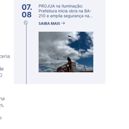
07.
PROJUA na Iluminação:
Prefeitura inicia obra na BA-
08
210 e amplia segurança na
regi�...
SAIBA MAIS
ceria
de
 O
 na
s,
o.