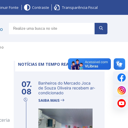
inuir Fonte
Contraste
Transparência Fiscal
ço
ino
NOTÍCIAS EM TEMPO REAL
07.
Banheiros do Mercado Joca
de Souza Oliveira recebem ar-
08
condicionado
SAIBA MAIS
ceria