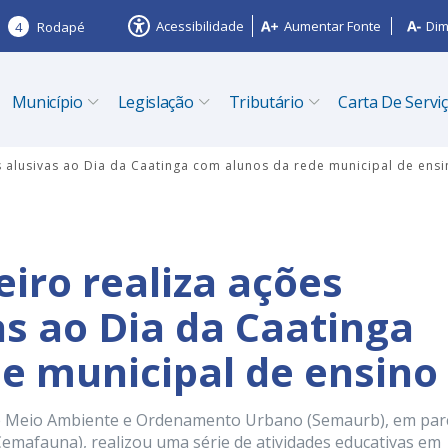
Acessibilidade
Aumentar Fonte
Dim
4
Rodapé
Município
Legislação
Tributário
Carta De Servi
as alusivas ao Dia da Caatinga com alunos da rede municipal de ens
eiro realiza ações
as ao Dia da Caatinga
e municipal de ensino
a de Meio Ambiente e Ordenamento Urbano (Semaurb), em par
emafauna), realizou uma série de atividades educativas em