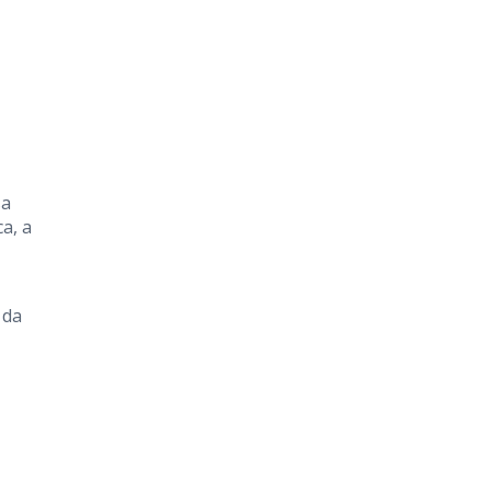
sa
ca, a
 da