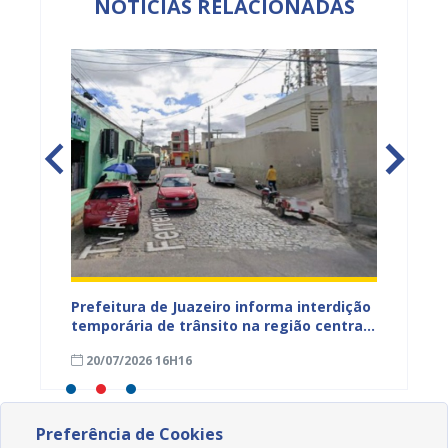
NOTÍCIAS RELACIONADAS
ão
Prefeitura de Juazeiro informa interdição
Prefei
temporária de trânsito na região central
públic
para obras de pavimentação asfáltica
bairro
20/07/2026 16H16
09/07
Preferência de Cookies