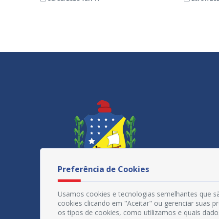
Preferência de Cookies
Usamos cookies e tecnologias semelhantes que sã
cookies clicando em "Aceitar" ou gerenciar suas 
os tipos de cookies, como utilizamos e quais dado