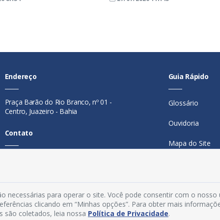
Endereço
Guia Rápido
Praça Barão do Rio Branco, nº 01 -
Glossário
Centro, Juazeiro - Bahia
Ouvidoria
Contato
Mapa do Site
Telefone:
74 98846-0016
Perguntas Freq
Email:
ouvidoria@juazeiro.ba.gov.br
Manual de Nav
Horário De Funcionamento
o necessárias para operar o site. Você pode consentir com o nosso
Política de Priv
preferências clicando em “Minhas opções”. Para obter mais informaçõ
s são coletados, leia nossa
Política de Privacidade
.
Segunda a sexta-feira, das 08h às