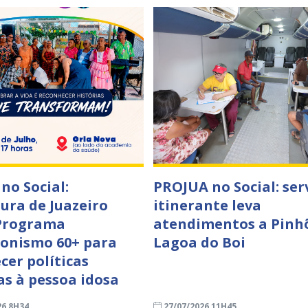
no Social:
PROJUA no Social: ser
tura de Juazeiro
itinerante leva
Programa
atendimentos a Pinh
onismo 60+ para
Lagoa do Boi
cer políticas
as à pessoa idosa
26 8H34
27/07/2026 11H45