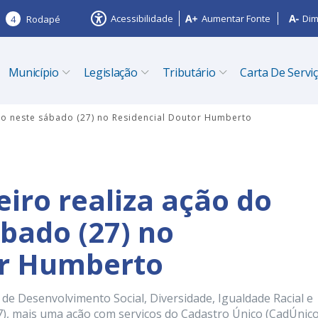
Acessibilidade
Aumentar Fonte
Dim
4
Rodapé
Município
Legislação
Tributário
Carta De Servi
ico neste sábado (27) no Residencial Doutor Humberto
eiro realiza ação do
bado (27) no
or Humberto
 de Desenvolvimento Social, Diversidade, Igualdade Racial e
), mais uma ação com serviços do Cadastro Único (CadÚnico