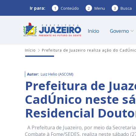
Ir para:
1
Conteúdo
2
Menu
3
Busca
Início
Governo
Início
Prefeitura de Juazeiro realiza ação do CadÚn
Autor:
Luiz Helio (ASCOM)
Prefeitura de Juaz
CadÚnico neste sá
Residencial Dout
A Prefeitura de Juazeiro, por meio da Secretaria
Combate à Fome/SEDES, realiza neste sábado (27