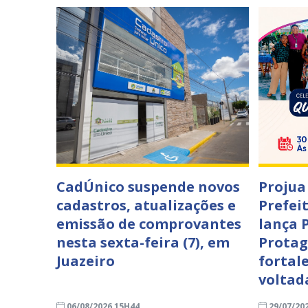
CadÚnico suspende novos
Projua 
cadastros, atualizações e
Prefei
emissão de comprovantes
lança 
nesta sexta-feira (7), em
Protag
Juazeiro
fortale
voltad
06/08/2026 15H44
29/07/20