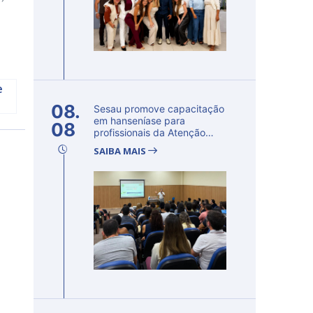
e
08.
Sesau promove capacitação
em hanseníase para
08
profissionais da Atenção
Primária...
SAIBA MAIS