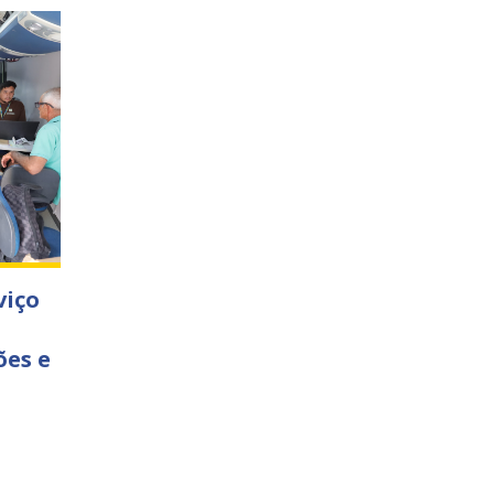
viço
ões e