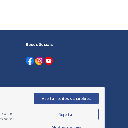
Redes Sociais
uentes
Aceitar todos os cookies
egação
 uso de
Rejeitar
acidade
es sobre
Minhas opções