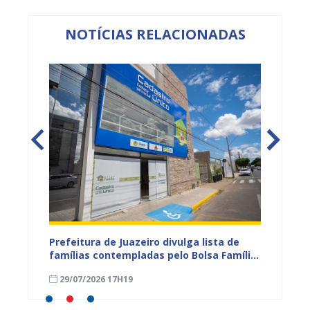
NOTÍCIAS RELACIONADAS
eiro
Prefeitura de Juazeiro divulga lista de
Campan
 para
famílias contempladas pelo Bolsa Família
sexta-f
a
em agosto
Civil d
29/07/2026 17H19
16/04