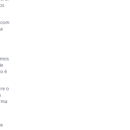
os
s com
 a
amos
de
ão é
re o
s
irma
de