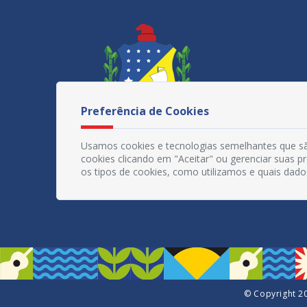
Preferência de Cookies
Usamos cookies e tecnologias semelhantes que sã
cookies clicando em "Aceitar" ou gerenciar suas 
os tipos de cookies, como utilizamos e quais dado
© Copyright 20