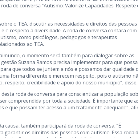
a roda de conversa “Autismo: Valorize Capacidades. Respeite 
bre o TEA, discutir as necessidades e direitos das pessoa
 e o respeito à diversidade. A roda de conversa contará com
 autismo, como psicólogos, pedagogos e terapeutas
elacionados ao TEA.
 Raimundo, o momento será também para dialogar sobre as
e a gestão Suzana Ramos precisa implementar para que poss
 para que todos se juntem a nós e possamos dar qualidade 
uma forma diferente e merecem respeito, pois o autismo n
 respeito, credibilidade e apoio do nosso município”, disse.
 desta roda de conversa para conscientizar a população sob
 ser compreendida por toda a sociedade. É importante que a
os e que possam ter acesso a um tratamento adequado”, af
a causa, também participará da roda de conversa. “É
a garantir os direitos das pessoas com autismo. Essa roda 