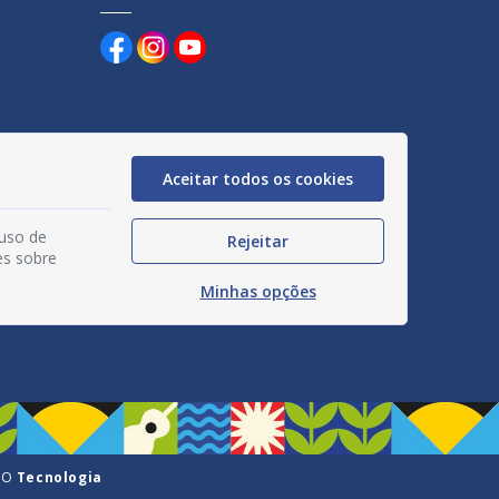
Aceitar todos os cookies
uentes
egação
 uso de
Rejeitar
es sobre
acidade
Minhas opções
GO
Tecnologia