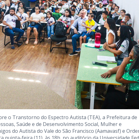
re o Transtorno do Espectro Autista (TEA), a Prefeitura de
Pessoas, Saúde e de Desenvolvimento Social, Mulher e
igos do Autista do Vale do São Francisco (Aamavasf) e Ord
 quinta-feira (11), às 18h, no auditório da Universidade Fe