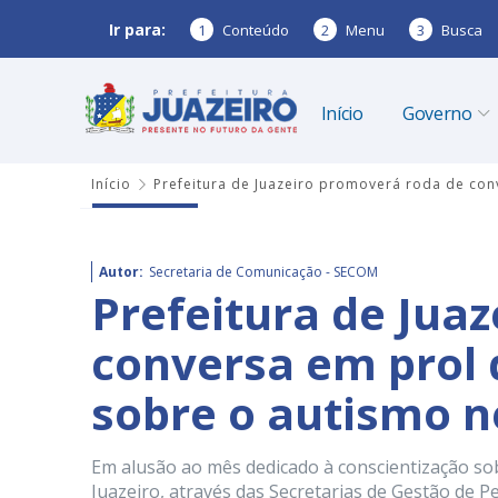
Ir para:
1
Conteúdo
2
Menu
3
Busca
Início
Governo
Início
Prefeitura de Juazeiro promoverá roda de conv
Autor:
Secretaria de Comunicação - SECOM
Prefeitura de Jua
conversa em prol 
sobre o autismo ne
Em alusão ao mês dedicado à conscientização sob
Juazeiro, através das Secretarias de Gestão de 