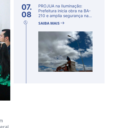
07.
PROJUA na Iluminação:
Prefeitura inicia obra na BA-
08
210 e amplia segurança na
regi�...
SAIBA MAIS
em
deral