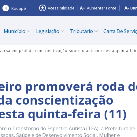
Acessibilidade
Aumentar Fonte
Dim
4
Rodapé
Município
Legislação
Tributário
Carta De Servi
ersa em prol da conscientização sobre o autismo nesta quinta-feir
zeiro promoverá roda d
da conscientização
sta quinta-feira (11)
re o Transtorno do Espectro Autista (TEA), a Prefeitura de
Pessoas, Saúde e de Desenvolvimento Social, Mulher e