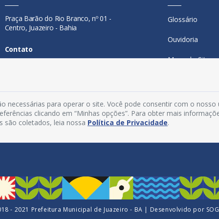
Praça Barão do Rio Branco, nº 01 -
Glossário
Centro, Juazeiro - Bahia
Ouvidoria
Contato
Mapa do Site
Telefone:
74 98846-0016
Perguntas Freq
Email:
ouvidoria@juazeiro.ba.gov.br
Manual de Nav
o necessárias para operar o site. Você pode consentir com o nosso
Horário De Funcionamento
preferências clicando em “Minhas opções”. Para obter mais informaçõ
Política de Priv
s são coletados, leia nossa
Política de Privacidade
.
Segunda a sexta-feira, das 08h às
Acesso Interno
14h
18 - 2021 Prefeitura Municipal de Juazeiro - BA | Desenvolvido por
SO