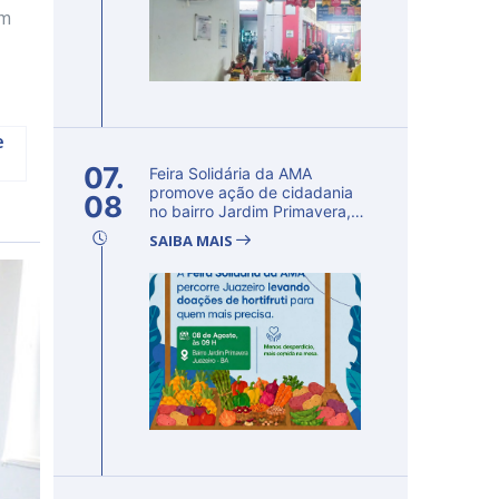
em
e
07.
Feira Solidária da AMA
promove ação de cidadania
08
no bairro Jardim Primavera,
em Ju...
SAIBA MAIS