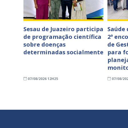
Sesau de Juazeiro participa
Saúde 
de programação científica
2ª enc
sobre doenças
de Ges
determinadas socialmente
para f
planej
monit
07/08/2026 12H25
07/08/20