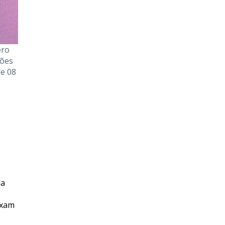
ero
ções
de 08
da
ixam