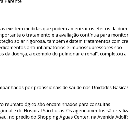
ra Parente.
mas existem medidas que podem amenizar os efeitos da doen
“Importante o tratamento e a avaliação contínua para monito
roteção solar rigorosa, também existem tratamentos com c
medicamentos anti-inflamatórios e imunossupressores são
os da doença, a exemplo do pulmonar e renal”, completou a
e
mpanhados por profissionais de saúde nas Unidades Básica
o reumatológico são encaminhados para consultas
Regional e do Hospital São Lucas. Os agendamentos são reali
esau, no prédio do Shopping Águas Center, na Avenida Adolf