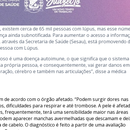
, existem cerca de 65 mil pessoas com lúpus, mas esse núm
nça ainda subnotificada. Para aumentar o acesso a informa
ro, através da Secretaria de Saúde (Sesau), está promovendo 
Pessoa com Lúpus.
oso é uma doença autoimune, o que significa que o sistema
da própria pessoa, e consequentemente, vai gerar danos em
oração, cérebro e também nas articulações”, disse a médica
am de acordo com o órgão afetado. “Podem surgir dores nas
os, dificuldades para respirar e até trombose. A pele é afeta
, frequentemente, terá uma sensibilidade maior nas áreas
s; podem aparecer manchas avermelhadas que descamam e de
de cabelo. O diagnóstico é feito a partir de uma avaliação