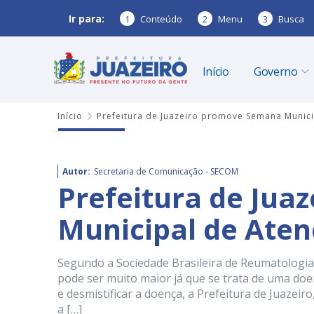
Ir para:
1
Conteúdo
2
Menu
3
Busca
Início
Governo
Início
Prefeitura de Juazeiro promove Semana Munic
Autor:
Secretaria de Comunicação - SECOM
Prefeitura de Ju
Municipal de Ate
Segundo a Sociedade Brasileira de Reumatologia
pode ser muito maior já que se trata de uma doe
e desmistificar a doença, a Prefeitura de Juazei
a […]