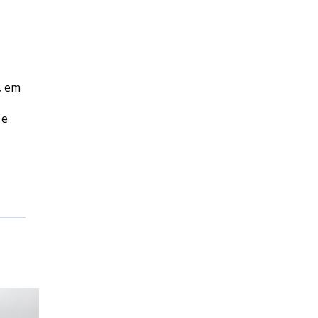
, em
 e