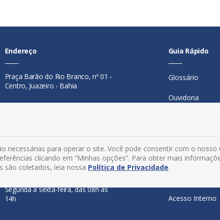
Endereço
Guia Rápido
Praça Barão do Rio Branco, nº 01 -
Glossário
Centro, Juazeiro - Bahia
Ouvidoria
Contato
Mapa do Site
Telefone:
74 98846-0016
Perguntas Freq
Email:
ouvidoria@juazeiro.ba.gov.br
o necessárias para operar o site. Você pode consentir com o nosso
Manual de Nav
preferências clicando em “Minhas opções”. Para obter mais informaçõ
Horário De Funcionamento
s são coletados, leia nossa
Política de Privacidade
.
Política de Priv
Segunda a sexta-feira, das 08h às
Acesso Interno
14h