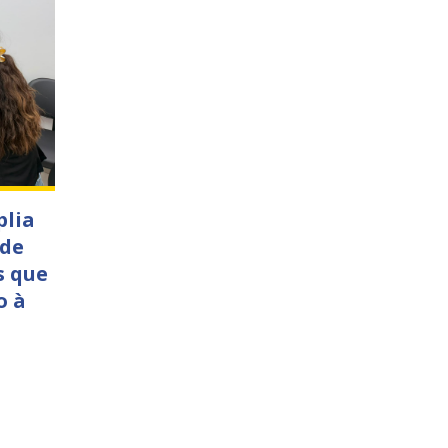
plia
 de
s que
o à