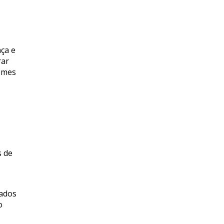
ça e
rar
remes
s de
zados
o