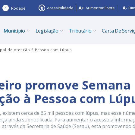
Acessibilidade
Aumentar Fonte
Dim
4
Rodapé
Município
Legislação
Tributário
Carta De Servi
ipal de Atenção à Pessoa com Lúpus
azeiro promove Semana
nção à Pessoa com Lúp
, existem cerca de 65 mil pessoas com lúpus, mas esse núm
nça ainda subnotificada. Para aumentar o acesso a informa
ro, através da Secretaria de Saúde (Sesau), está promovendo 