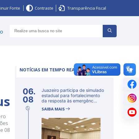
inuir Fonte
Contraste
Transparência Fiscal
ço
NOTÍCIAS EM TEMPO REAL
06.
Juazeiro participa de simulado
us
estadual para fortalecimento
08
da resposta às emergênc...
SAIBA MAIS
ero
ções
de 08