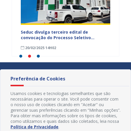
scola
Seduc divulga terceiro edital de
Já est
 ex-
convocação do Processo Seletivo
salári
Simplificado
munici
20/02/2025 14H02
20/02
Preferência de Cookies
Usamos cookies e tecnologias semelhantes que são
necessárias para operar o site. Você pode consentir com
o nosso uso de cookies clicando em "Aceitar" ou
gerenciar suas preferências clicando em “Minhas opções”.
Para obter mais informações sobre os tipos de cookies,
como utilizamos e quais dados são coletados, leia nossa
Política de Privacidade
.