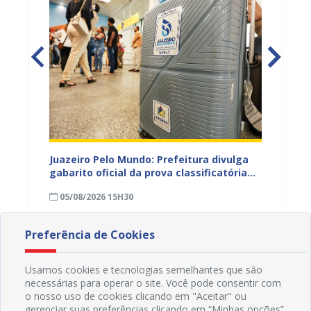
EB e
Juazeiro Pelo Mundo: Prefeitura divulga
Juazeir
mos
gabarito oficial da prova classificatória
do inte
nesta quarta (05)
neste 
05/08/2026 15H30
03/08
divulg
Preferência de Cookies
Usamos cookies e tecnologias semelhantes que são
necessárias para operar o site. Você pode consentir com
o nosso uso de cookies clicando em "Aceitar" ou
gerenciar suas preferências clicando em “Minhas opções”.