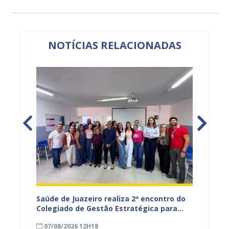
NOTÍCIAS RELACIONADAS
Saúde de Juazeiro realiza 2ª encontro do
Saúde 
nças
Colegiado de Gestão Estratégica para
com aç
fortalecer planejamento e
voltad
07/08/2026 12H18
07/08
monitoramento do SUS