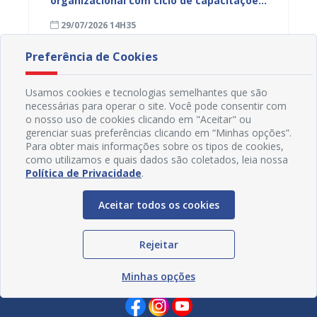
organizacional com ciclo de capacitações
qualif
para servidores
a efic
29/07/2026 14H35
28/07
públic
Preferência de Cookies
Usamos cookies e tecnologias semelhantes que são
necessárias para operar o site. Você pode consentir com
o nosso uso de cookies clicando em "Aceitar" ou
gerenciar suas preferências clicando em “Minhas opções”.
Para obter mais informações sobre os tipos de cookies,
como utilizamos e quais dados são coletados, leia nossa
Política de Privacidade
.
Aceitar todos os cookies
Rejeitar
Redes Sociais
Minhas opções