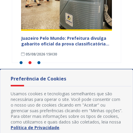
EB e
Juazeiro Pelo Mundo: Prefeitura divulga
Juazeir
mos
gabarito oficial da prova classificatória
do inte
nesta quarta (05)
neste 
05/08/2026 15H30
03/08
divulg
Preferência de Cookies
Usamos cookies e tecnologias semelhantes que são
necessárias para operar o site. Você pode consentir com
o nosso uso de cookies clicando em "Aceitar" ou
gerenciar suas preferências clicando em “Minhas opções”.
Para obter mais informações sobre os tipos de cookies,
como utilizamos e quais dados são coletados, leia nossa
Política de Privacidade
.