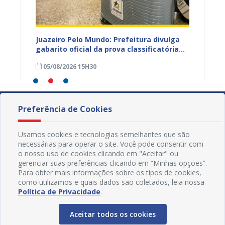
EB e
Juazeiro Pelo Mundo: Prefeitura divulga
Juazeir
mos
gabarito oficial da prova classificatória
do inte
nesta quarta (05)
neste 
05/08/2026 15H30
03/08
divulg
Preferência de Cookies
Usamos cookies e tecnologias semelhantes que são
necessárias para operar o site. Você pode consentir com
o nosso uso de cookies clicando em "Aceitar" ou
gerenciar suas preferências clicando em “Minhas opções”.
Para obter mais informações sobre os tipos de cookies,
como utilizamos e quais dados são coletados, leia nossa
Política de Privacidade
.
Aceitar todos os cookies