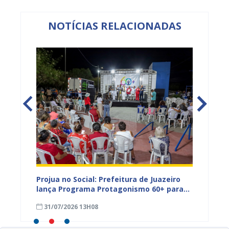
NOTÍCIAS RELACIONADAS
gunda
Projua no Social: Prefeitura de Juazeiro
Prefeit
Rio São
lança Programa Protagonismo 60+ para
famíli
áreas
incentivar envelhecimento ativo da
em ag
31/07/2026 13H08
29/07
população idosa