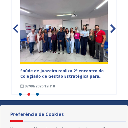
Saúde de Juazeiro realiza 2ª encontro do
Saúde 
nças
Colegiado de Gestão Estratégica para
com aç
fortalecer planejamento e
voltad
07/08/2026 12H18
07/08
monitoramento do SUS
Preferência de Cookies