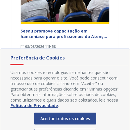
ficação
Sesau promove capacitação em
Sesau 
azeiro
hanseníase para profissionais da Atenção
progra
Primária de Juazeiro
determ
08/08/2026 11H58
07/08
Preferência de Cookies
Usamos cookies e tecnologias semelhantes que são
necessárias para operar o site. Você pode consentir com
o nosso uso de cookies clicando em "Aceitar" ou
gerenciar suas preferências clicando em “Minhas opções”.
Para obter mais informações sobre os tipos de cookies,
como utilizamos e quais dados são coletados, leia nossa
Política de Privacidade
.
Aceitar todos os cookies