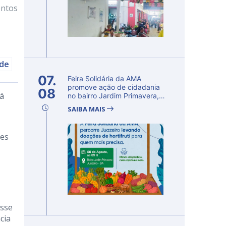
entos
úde
07.
Feira Solidária da AMA
promove ação de cidadania
08
já
no bairro Jardim Primavera,
em Ju...
SAIBA MAIS
tes
esse
cia