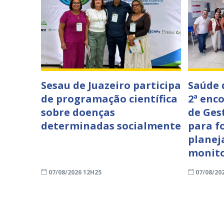
Sesau de Juazeiro participa
Saúde 
de programação científica
2ª enc
sobre doenças
de Ges
determinadas socialmente
para f
planej
monit
07/08/2026 12H25
07/08/20