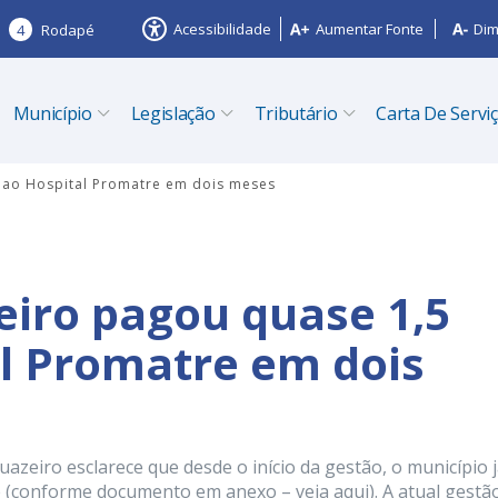
Acessibilidade
Aumentar Fonte
Dim
4
Rodapé
Município
Legislação
Tributário
Carta De Servi
o ao Hospital Promatre em dois meses
eiro pagou quase 1,5
l Promatre em dois
uazeiro esclarece que desde o início da gestão, o município 
 (conforme documento em anexo – veja aqui). A atual gestã