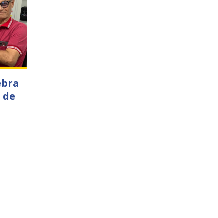
ebra
 de