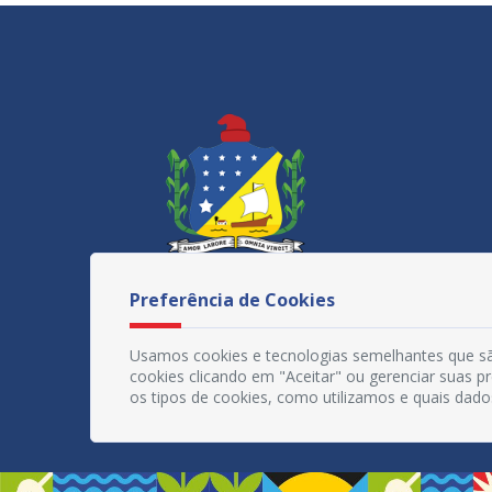
Preferência de Cookies
Usamos cookies e tecnologias semelhantes que sã
cookies clicando em "Aceitar" ou gerenciar suas 
os tipos de cookies, como utilizamos e quais dado