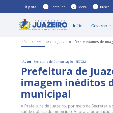
Ir para:
1
Conteúdo
2
Menu
3
Busca
Início
Governo
Início
Prefeitura de Juazeiro oferece exames de ima
Autor:
Secretaria de Comunicação - SECOM
Prefeitura de Jua
imagem inéditos d
municipal
A Prefeitura de Juazeiro, por meio da Secretaria
saúde pública do município. Agora, a população