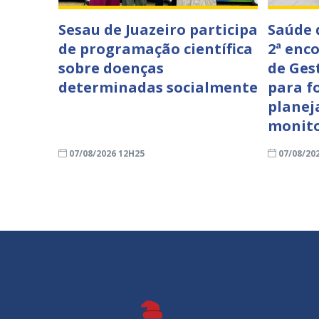
Sesau de Juazeiro participa
Saúde 
de programação científica
2ª enc
sobre doenças
de Ges
determinadas socialmente
para f
planej
monit
07/08/2026 12H25
07/08/20