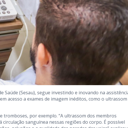
 de Saúde (Sesau), segue investindo e inovando na assistênc
 tem acesso a exames de imagem inéditos, como o ultrassom
es e tromboses, por exemplo. “A ultrassom dos membros
á circulação sanguínea nessas regiões do corpo. É possível