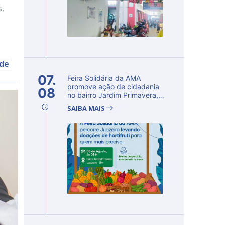
s,
úde
07.
Feira Solidária da AMA
promove ação de cidadania
08
no bairro Jardim Primavera,
em Ju...
SAIBA MAIS