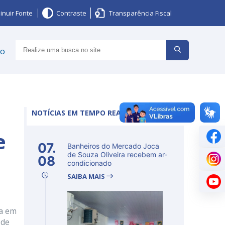
inuir Fonte
Contraste
Transparência Fiscal
ço
NOTÍCIAS EM TEMPO REAL
e
07.
Banheiros do Mercado Joca
de Souza Oliveira recebem ar-
08
condicionado
SAIBA MAIS
ia em
 de