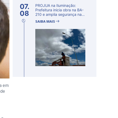
07.
PROJUA na Iluminação:
Prefeitura inicia obra na BA-
08
210 e amplia segurança na
regi�...
SAIBA MAIS
ia em
 de