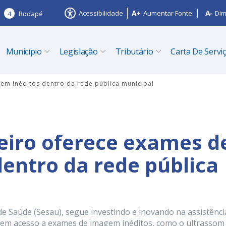
Acessibilidade
Aumentar Fonte
Dim
4
Rodapé
Município
Legislação
Tributário
Carta De Servi
gem inéditos dentro da rede pública municipal
zeiro oferece exames d
entro da rede pública
 de Saúde (Sesau), segue investindo e inovando na assistênc
 tem acesso a exames de imagem inéditos, como o ultrassom