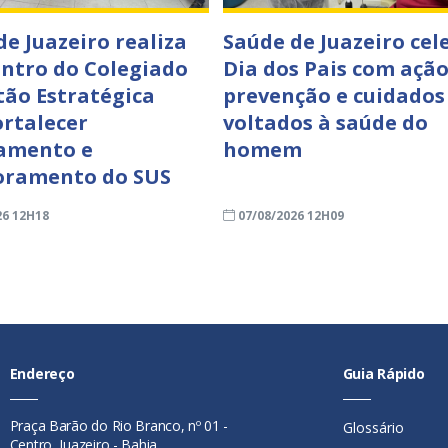
de Juazeiro realiza
Saúde de Juazeiro cel
ontro do Colegiado
Dia dos Pais com ação
tão Estratégica
prevenção e cuidados
ortalecer
voltados à saúde do
amento e
homem
oramento do SUS
26 12H18
07/08/2026 12H09
Endereço
Guia Rápido
Praça Barão do Rio Branco, nº 01 -
Glossário
Centro, Juazeiro - Bahia