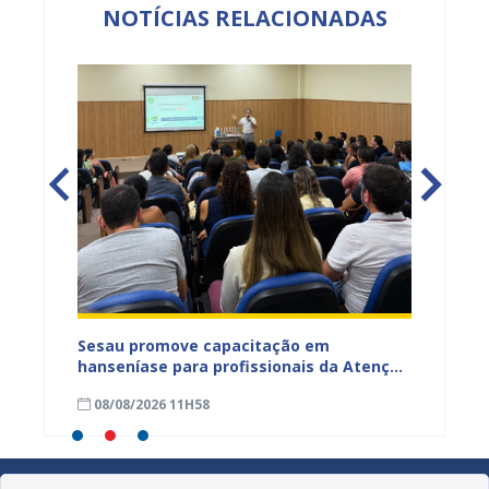
NOTÍCIAS RELACIONADAS
ficação
Sesau promove capacitação em
Sesau 
azeiro
hanseníase para profissionais da Atenção
progra
Primária de Juazeiro
determ
08/08/2026 11H58
07/08