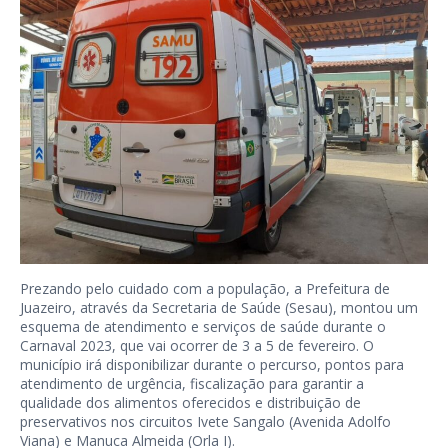
Prezando pelo cuidado com a população, a Prefeitura de
Juazeiro, através da Secretaria de Saúde (Sesau), montou um
esquema de atendimento e serviços de saúde durante o
Carnaval 2023, que vai ocorrer de 3 a 5 de fevereiro. O
município irá disponibilizar durante o percurso, pontos para
atendimento de urgência, fiscalização para garantir a
qualidade dos alimentos oferecidos e distribuição de
preservativos nos circuitos Ivete Sangalo (Avenida Adolfo
Viana) e Manuca Almeida (Orla I).