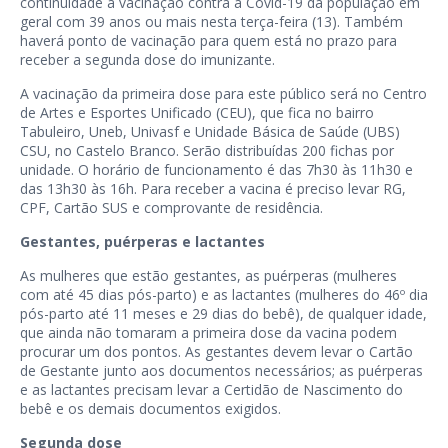
continuidade à vacinação contra a Covid-19 da população em
geral com 39 anos ou mais nesta terça-feira (13). Também
haverá ponto de vacinação para quem está no prazo para
receber a segunda dose do imunizante.
A vacinação da primeira dose para este público será no Centro
de Artes e Esportes Unificado (CEU), que fica no bairro
Tabuleiro, Uneb, Univasf e Unidade Básica de Saúde (UBS)
CSU, no Castelo Branco. Serão distribuídas 200 fichas por
unidade. O horário de funcionamento é das 7h30 às 11h30 e
das 13h30 às 16h. Para receber a vacina é preciso levar RG,
CPF, Cartão SUS e comprovante de residência.
Gestantes, puérperas e lactantes
As mulheres que estão gestantes, as puérperas (mulheres
com até 45 dias pós-parto) e as lactantes (mulheres do 46º dia
pós-parto até 11 meses e 29 dias do bebê), de qualquer idade,
que ainda não tomaram a primeira dose da vacina podem
procurar um dos pontos. As gestantes devem levar o Cartão
de Gestante junto aos documentos necessários; as puérperas
e as lactantes precisam levar a Certidão de Nascimento do
bebê e os demais documentos exigidos.
Segunda dose