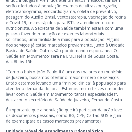
endocrinologista. Além dos atendimentos médicos, também
serão ofertados à população exames de ultrassonografia,
eletrocardiograma, ecocardiograma, coleta de preventivo,
pesagem do Auxílio Brasil, ventosaterapia, vacinação de rotina
e Covid-19, testes rápidos para IST’s e atendimento com
nutricionista. A Secretaria de Saúde também estará com uma
pessoa fazendo marcação de exames laboratoriais
solicitados, uma facilidade a mais para a população. Alguns
dos serviços já estão marcados previamente, junto à Unidade
Básica de Saúde. Outros são por demanda espontânea. O
‘Saúde em Movimento’ será na EMEI Nélia de Sousa Costa,
das 8h às 13h.
“Como o bairro João Paulo II é um dos maiores do município
de Juazeiro, buscamos ofertar o maior número de serviços.
Então estamos levando uma “minipoliclínica” à população para
atender a demanda do local. Estamos muito felizes em poder
levar com o ‘Saúde em Movimento’ tantas especialidades”,
destacou o secretário de Saúde de Juazeiro, Fernando Costa.
É importante que a população que irá participar da ação leve
os documentos pessoais, como RG, CPF, Cartão SUS e guia
de exame (para os casos marcados previamente).
Unidade Móvel de Atendimento Odontológico