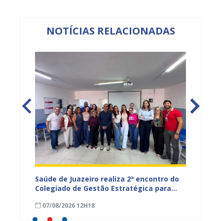
NOTÍCIAS RELACIONADAS
Saúde de Juazeiro realiza 2ª encontro do
Saúde 
nças
Colegiado de Gestão Estratégica para
com aç
fortalecer planejamento e
voltad
07/08/2026 12H18
07/08
monitoramento do SUS