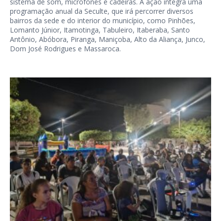
sistema de som, microfones e cadeiras. A ação integra uma
programação anual da Seculte, que irá percorrer diversos
bairros da sede e do interior do município, como Pinhões,
Lomanto Júnior, Itamotinga, Tabuleiro, Itaberaba, Santo
Antônio, Abóbora, Piranga, Maniçoba, Alto da Aliança, Junco,
Dom José Rodrigues e Massaroca.