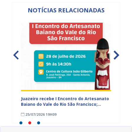
NOTÍCIAS RELACIONADAS
 Vale
Juazeiro recebe I Encontro do Artesanato
Prefeit
r e
Baiano do Vale do Rio São Francisco;
prelim
inscrições estão abertas
prazo 
25/07/2026 19H09
23/07