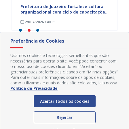
ica e
Prefeitura de Juazeiro fortalece cultura
Prefeit
organizacional com ciclo de capacitações
qualif
para servidores
a efic
29/07/2026 14H35
28/07
públic
Preferência de Cookies
Usamos cookies e tecnologias semelhantes que são
necessárias para operar o site. Você pode consentir com
o nosso uso de cookies clicando em "Aceitar" ou
gerenciar suas preferências clicando em “Minhas opções”.
Para obter mais informações sobre os tipos de cookies,
como utilizamos e quais dados são coletados, leia nossa
Política de Privacidade
.
Aceitar todos os cookies
Rejeitar
Redes Sociais