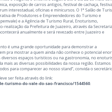
a, exposição de carros antigos, festival de cachaça, festiva
órum interestadual, oficinas e minicursos. O 1° Salão de Tur
perativa de Produtores e Empreendedores do Turismo e
pemvale) e a Agência de Turismo Rural, Enoturismo,
co-realização da Prefeitura de Juazeiro, através da Secretari
 acontecerá anualmente e será revezado entre Juazeiro e
evento é uma grande oportunidade para demonstrar a
o vem pra mostrar a quem ainda não conhece o potencial eno
os diversos espaços turísticos ou na gastronomia, no enotur
a mais as diversas possibilidades da nossa região. Estamos
dos para comparecer ao nosso stand”, convida o secretário
eve ser feita através do link:
e-turismo-do-vale-do-sao-francisco/1544560
.