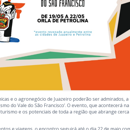
micas e o agronegócio de Juazeiro poderão ser admirados, a
urismo do Vale do São Francisco’. O evento, que acontecerá na
o turismo e os potenciais de toda a região que abrange cerca
ntos e viagens, o encontro seguirá até o dia 22 de maio co