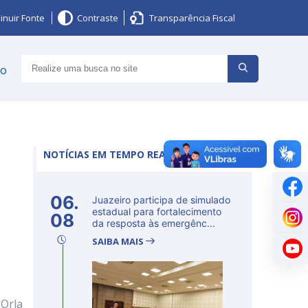
inuir Fonte
Contraste
Transparência Fiscal
ço
NOTÍCIAS EM TEMPO REAL
06.
Juazeiro participa de simulado
estadual para fortalecimento
08
da resposta às emergênc...
SAIBA MAIS
 Orla