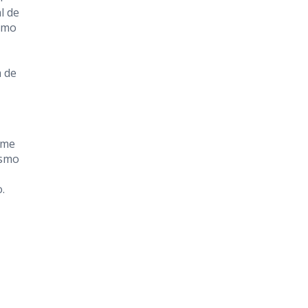
l de
ismo
a de
rme
ismo
.