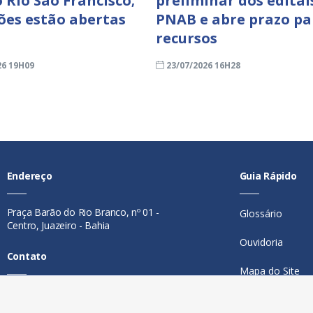
 Rio São Francisco;
preliminar dos editai
ções estão abertas
PNAB e abre prazo pa
recursos
26 19H09
23/07/2026 16H28
Endereço
Guia Rápido
Praça Barão do Rio Branco, nº 01 -
Glossário
Centro, Juazeiro - Bahia
Ouvidoria
Contato
Mapa do Site
Telefone:
74 98846-0016
Perguntas Freq
Email:
ouvidoria@juazeiro.ba.gov.br