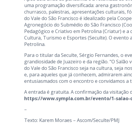
uma programação diversificada: arena gastronômic
churrasco, palestras, apresentações culturais, f
do Vale do São Francisco é idealizado pela Coo
Agronegócio do Submédio do São Francisco (Coo
Pedagógico e Criativo em Petrolina (Criatur) e a 
Cultura, Turismo e Esportes (Seculte). O evento
Petrolina.
Para o titular da Seculte, Sérgio Fernandes, o 
grandiosidade de Juazeiro e da região. “O Salã
do Vale do São Francisco seja na cultura, seja n
e, para aqueles que já conhecem, admirarem aind
entusiasmados com o encontro e convidamos a to
A entrada é gratuita. A confirmação da visitação d
https://www.sympla.com.br/evento/1-salao-d
–
Texto: Karem Moraes – Ascom/Seculte/PMJ