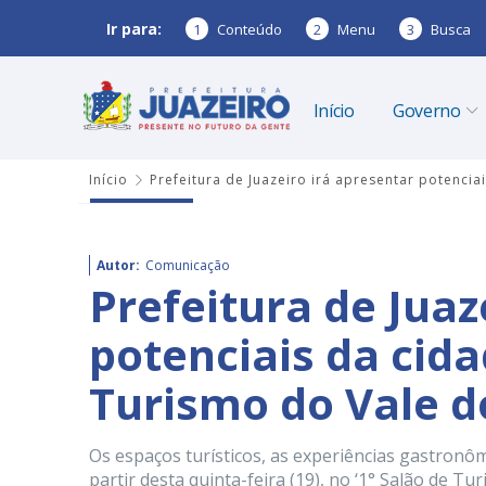
Ir para:
1
Conteúdo
2
Menu
3
Busca
Início
Governo
Início
Prefeitura de Juazeiro irá apresentar potenci
Autor:
Comunicação
Prefeitura de Juaz
potenciais da cida
Turismo do Vale d
Os espaços turísticos, as experiências gastronô
partir desta quinta-feira (19), no ‘1° Salão de T