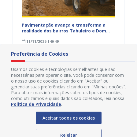
na Dias
Pavimentação avança e transforma a
Gestor
a
realidade dos bairros Tabuleiro e Dom
técnic
a,
José Rodrigues em Juazeiro
para a
11/11/2025 14H49
08/11
Preferência de Cookies
Usamos cookies e tecnologias semelhantes que são
necessárias para operar o site. Você pode consentir com
o nosso uso de cookies clicando em "Aceitar" ou
gerenciar suas preferências clicando em “Minhas opções”.
Para obter mais informações sobre os tipos de cookies,
como utilizamos e quais dados são coletados, leia nossa
Política de Privacidade
.
Aceitar todos os cookies
Rejeitar