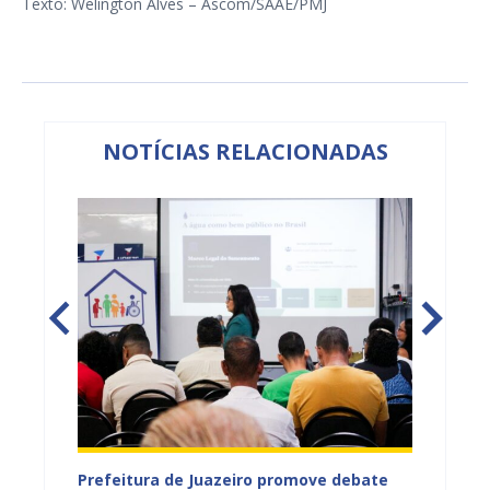
Texto: Welington Alves – Ascom/SAAE/PMJ
NOTÍCIAS RELACIONADAS
jetos
Prefeitura de Juazeiro promove debate
Prefeit