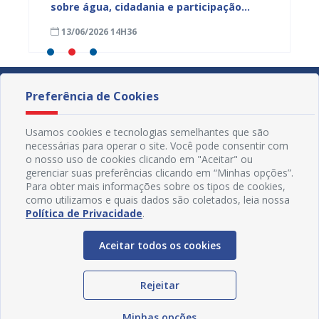
ua na
sobre água, cidadania e participação
para m
social e fortalece diálogo com
parali
13/06/2026 14H36
15/05
comunidades urbanas e rurais
sexta-f
Preferência de Cookies
Usamos cookies e tecnologias semelhantes que são
necessárias para operar o site. Você pode consentir com
o nosso uso de cookies clicando em "Aceitar" ou
gerenciar suas preferências clicando em “Minhas opções”.
Para obter mais informações sobre os tipos de cookies,
como utilizamos e quais dados são coletados, leia nossa
Política de Privacidade
.
Aceitar todos os cookies
Redes Sociais
Rejeitar
Minhas opções