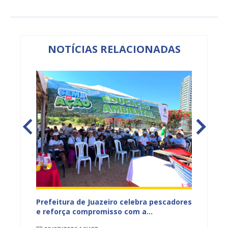
NOTÍCIAS RELACIONADAS
gunda
Prefeitura de Juazeiro celebra pescadores
Juazei
Rio São
e reforça compromisso com a
Fogo c
áreas
preservação do Rio São Francisco
florest