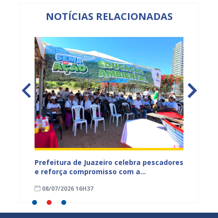
NOTÍCIAS RELACIONADAS
gunda
Prefeitura de Juazeiro celebra pescadores
Juazei
Rio São
e reforça compromisso com a
Fogo c
áreas
preservação do Rio São Francisco
florest
08/07/2026 16H37
03/07