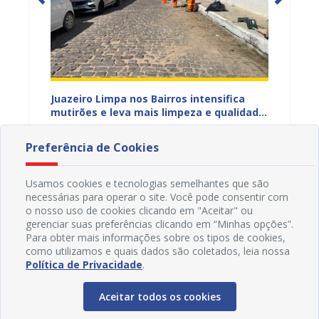
ura
Juazeiro Limpa nos Bairros intensifica
Juazei
 a
mutirões e leva mais limpeza e qualidade
equipe
de vida à população
limpez
29/07/2026 18H46
07/07
Preferência de Cookies
Usamos cookies e tecnologias semelhantes que são
necessárias para operar o site. Você pode consentir com
o nosso uso de cookies clicando em "Aceitar" ou
gerenciar suas preferências clicando em “Minhas opções”.
Para obter mais informações sobre os tipos de cookies,
como utilizamos e quais dados são coletados, leia nossa
Política de Privacidade
.
Aceitar todos os cookies