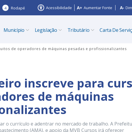
Acessibilidade
Aumentar Fonte
Dim
4
Rodapé
Município
Legislação
Tributário
Carta De Servi
atuitos de operadores de máquinas pesadas e profissionalizantes
eiro inscreve para cur
adores de máquinas
ionalizantes
o currículo e adentrar no mercado de trabalho. A Prefeit
Abastecimento (AMA), e apoio da MVB Cursos irá oferecer