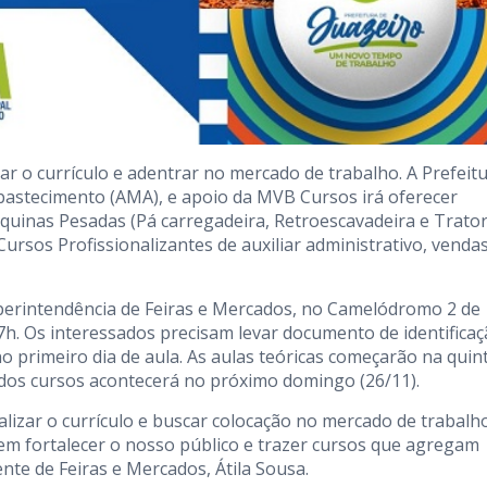
o currículo e adentrar no mercado de trabalho. A Prefeit
Abastecimento (AMA), e apoio da MVB Cursos irá oferecer
uinas Pesadas (Pá carregadeira, Retroescavadeira e Trato
ursos Profissionalizantes de auxiliar administrativo, venda
uperintendência de Feiras e Mercados, no Camelódromo 2 de
 17h. Os interessados precisam levar documento de identifica
o primeiro dia de aula. As aulas teóricas começarão na quin
o dos cursos acontecerá no próximo domingo (26/11).
izar o currículo e buscar colocação no mercado de trabalho
 fortalecer o nosso público e trazer cursos que agregam
nte de Feiras e Mercados, Átila Sousa.