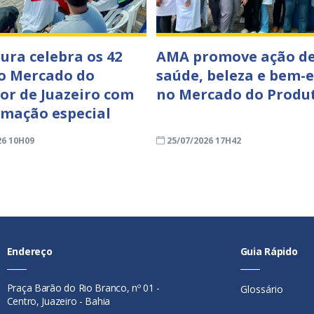
tura celebra os 42
AMA promove ação d
o Mercado do
saúde, beleza e bem-e
or de Juazeiro com
no Mercado do Produ
mação especial
26 10H09
25/07/2026 17H42
Endereço
Guia Rápido
Praça Barão do Rio Branco, nº 01 -
Glossário
Centro, Juazeiro - Bahia