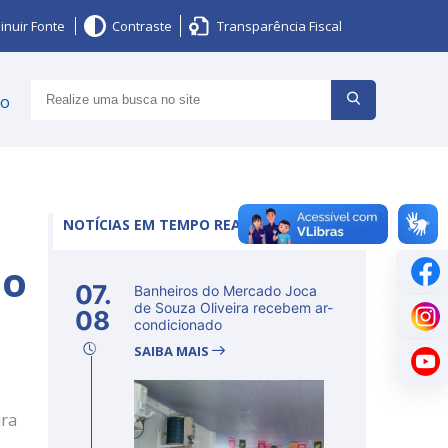
inuir Fonte
Contraste
Transparência Fiscal
ço
NOTÍCIAS EM TEMPO REAL
so
07.
Banheiros do Mercado Joca
de Souza Oliveira recebem ar-
08
condicionado
SAIBA MAIS
ura