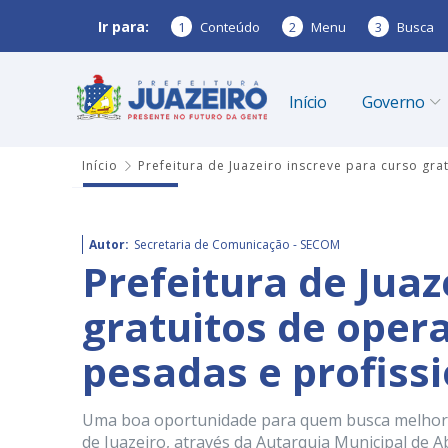
Ir para:
1
Conteúdo
2
Menu
3
Busca
Início
Governo
Início
Prefeitura de Juazeiro inscreve para curso gr
Autor:
Secretaria de Comunicação - SECOM
Prefeitura de Juaz
gratuitos de oper
pesadas e profiss
Uma boa oportunidade para quem busca melhorar 
de Juazeiro, através da Autarquia Municipal de 