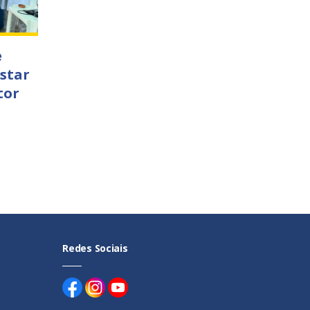
e
star
tor
Redes Sociais