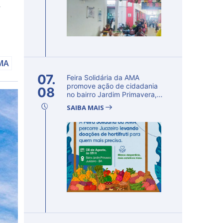
r
AMA
07.
Feira Solidária da AMA
promove ação de cidadania
08
no bairro Jardim Primavera,
em Ju...
SAIBA MAIS