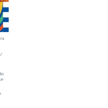
ura
r
s/
ção
ta-
.