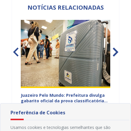
NOTÍCIAS RELACIONADAS
EB e
Juazeiro Pelo Mundo: Prefeitura divulga
Juazeir
mos
gabarito oficial da prova classificatória
do inte
nesta quarta (05)
neste 
05/08/2026 15H30
03/08
divulg
Preferência de Cookies
Usamos cookies e tecnologias semelhantes que são