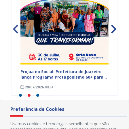
s,
Projua no Social: Prefeitura de Juazeiro
PROJUA 
vantes
lança Programa Protagonismo 60+ para
atendi
fortalecer políticas voltadas à pessoa
29/07/2026 8H34
27/07
idosa
Preferência de Cookies
Usamos cookies e tecnologias semelhantes que são