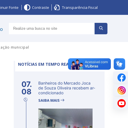
inuir Fonte
Contraste
Transparência Fiscal
ço
cação municipal
NOTÍCIAS EM TEMPO REAL
07.
Banheiros do Mercado Joca
de Souza Oliveira recebem ar-
08
condicionado
SAIBA MAIS