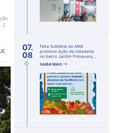
ação
[…]
07.
Feira Solidária da AMA
DUC
promove ação de cidadania
08
no bairro Jardim Primavera,
em Ju...
SAIBA MAIS