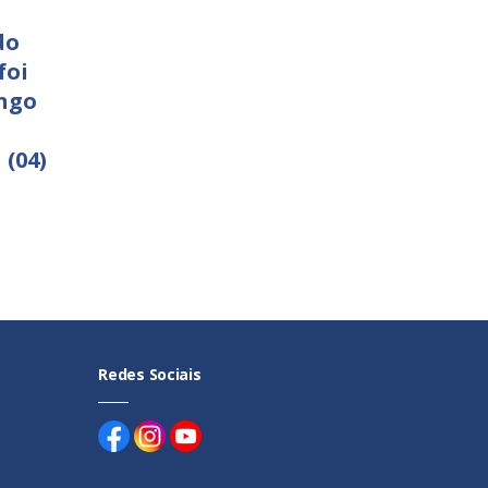
do
foi
ngo
 (04)
Redes Sociais