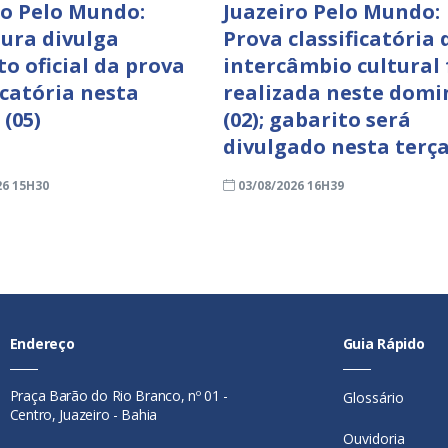
ro Pelo Mundo:
Juazeiro Pelo Mundo:
tura divulga
Prova classificatória 
to oficial da prova
intercâmbio cultural 
icatória nesta
realizada neste domi
 (05)
(02); gabarito será
divulgado nesta terça
26 15H30
03/08/2026 16H39
Endereço
Guia Rápido
Praça Barão do Rio Branco, nº 01 -
Glossário
Centro, Juazeiro - Bahia
Ouvidoria