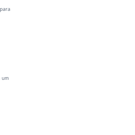
 para
a um