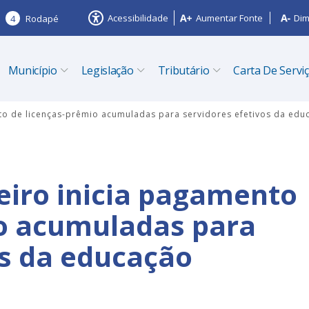
Acessibilidade
Aumentar Fonte
Dim
4
Rodapé
Município
Legislação
Tributário
Carta De Servi
nto de licenças-prêmio acumuladas para servidores efetivos da edu
zeiro inicia pagamento
io acumuladas para
os da educação