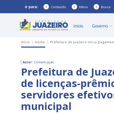
Ir para:
1
Conteúdo
2
Menu
3
Busca
Início
Governo
Início
Home
Prefeitura de Juazeiro inicia pagame
Autor:
Comunicação
Prefeitura de Jua
de licenças-prêm
servidores efetiv
municipal