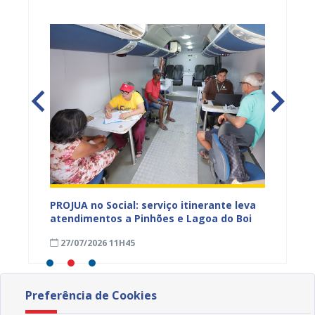
eiro
PROJUA no Social: serviço itinerante leva
Associa
 para
atendimentos a Pinhões e Lagoa do Boi
para c
soa
Desenv
27/07/2026 11H45
24/07
Preferência de Cookies