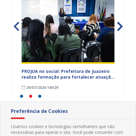
s,
PROJUA no social: Prefeitura de Juazeiro
Projua 
vantes
realiza formação para fortalecer atuação
lança 
da rede socioassistencial e qualificar o
fortale
29/07/2026 16H29
29/07
SUAS
idosa
Preferência de Cookies
Usamos cookies e tecnologias semelhantes que são
necessárias para operar o site. Você pode consentir com