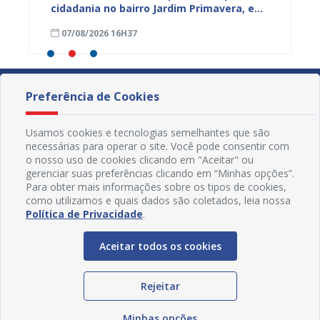
cidadania no bairro Jardim Primavera, em
Juazei
ssa,
Juazeiro
consci
07/08/2026 16H37
07/08
violên
Preferência de Cookies
Usamos cookies e tecnologias semelhantes que são
necessárias para operar o site. Você pode consentir com
o nosso uso de cookies clicando em "Aceitar" ou
gerenciar suas preferências clicando em “Minhas opções”.
Para obter mais informações sobre os tipos de cookies,
como utilizamos e quais dados são coletados, leia nossa
Política de Privacidade
.
Aceitar todos os cookies
Redes Sociais
Rejeitar
Minhas opções