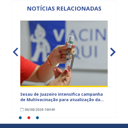
NOTÍCIAS RELACIONADAS
adual
Sesau de Juazeiro intensifica campanha
Saúde 
s
de Multivacinação para atualização da
no fim
s da
caderneta de crianças e adolescentes
garant
06/08/2026 16H49
01/08