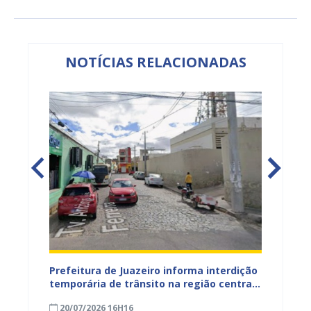
NOTÍCIAS RELACIONADAS
ão
Prefeitura de Juazeiro informa interdição
Prefei
temporária de trânsito na região central
públic
para obras de pavimentação asfáltica
bairro
20/07/2026 16H16
09/07