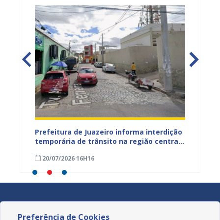
ão
Prefeitura de Juazeiro informa interdição
Prefei
temporária de trânsito na região central
públic
para obras de pavimentação asfáltica
bairro
20/07/2026 16H16
09/07
Preferência de Cookies