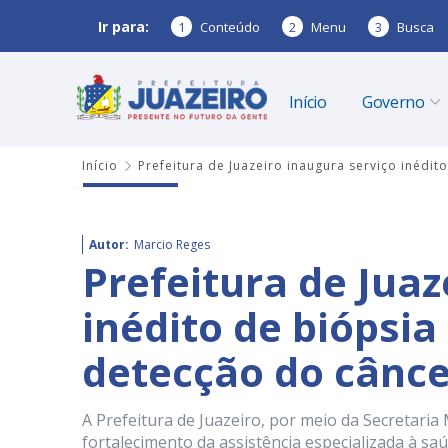
Ir para:
1
Conteúdo
2
Menu
3
Busca
Início
Governo
Início
Prefeitura de Juazeiro inaugura serviço inéd
Autor:
Marcio Reges
Prefeitura de Juaz
inédito de biópsi
detecção do cânc
A Prefeitura de Juazeiro, por meio da Secretari
fortalecimento da assistência especializada à saúd