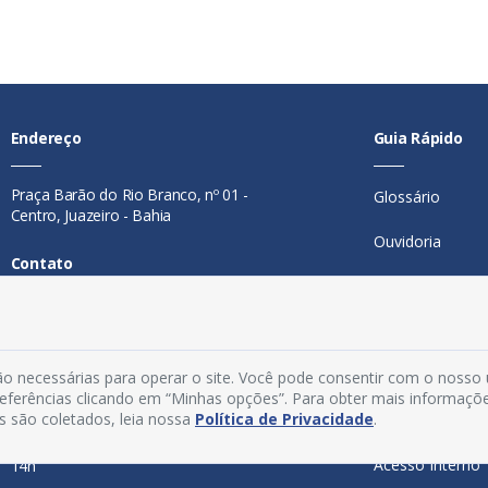
Endereço
Guia Rápido
Praça Barão do Rio Branco, nº 01 -
Glossário
Centro, Juazeiro - Bahia
Ouvidoria
Contato
Mapa do Site
Telefone:
74 98846-0016
Perguntas Freq
Email:
ouvidoria@juazeiro.ba.gov.br
Manual de Nav
o necessárias para operar o site. Você pode consentir com o nosso
Horário De Funcionamento
preferências clicando em “Minhas opções”. Para obter mais informaçõ
s são coletados, leia nossa
Política de Privacidade
.
Política de Priv
Segunda a sexta-feira, das 08h às
Acesso Interno
14h