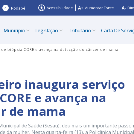
Acessibilidade
Aumentar Fonte
Dim
4
Rodapé
Município
Legislação
Tributário
Carta De Servi
ito de biópsia CORE e avança na detecção do câncer de mama
eiro inaugura serviço
a CORE e avança na
er de mama
a Municipal de Saúde (Sesau), deu mais um importante passo
e da mulher. Nesta quarta-feira (13), a Policlínica Municipal