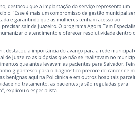
nho, destacou que a implantação do serviço representa um
cípio. “Esse é mais um compromisso da gestão municipal s
izada e garantindo que as mulheres tenham acesso ao
 precisar sair de Juazeiro. O programa Agora Tem Especiali
 humanizar o atendimento e oferecer resolutividade dentro 
i, destacou a importância do avanço para a rede municipal 
pal de Juazeiro as biópsias que não se realizavam no municíp
entos que antes levavam as pacientes para Salvador, Feir
ganho gigantesco para o diagnóstico precoce do câncer de 
as benignas aqui na Policlínica e em outros hospitais parcei
idade no tratamento, as pacientes já são reguladas para
, explicou o especialista.