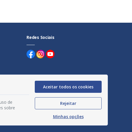
Redes Sociais
Aceitar todos os cookies
uentes
egação
 uso de
Rejeitar
es sobre
acidade
Minhas opções