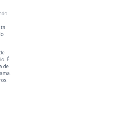
endo
sta
do
de
io. É
a de
mama.
ros.