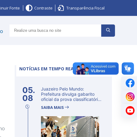
inuir Fonte
Contraste
Transparência Fiscal
ço
NOTÍCIAS EM TEMPO REAL
05.
Juazeiro Pelo Mundo:
Prefeitura divulga gabarito
08
oficial da prova classificatória
ne...
SAIBA MAIS
 no
,