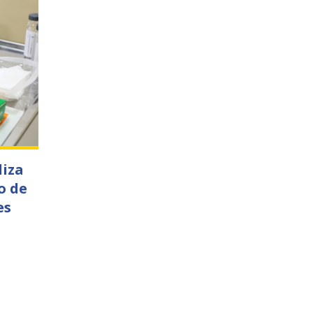
liza
o de
es