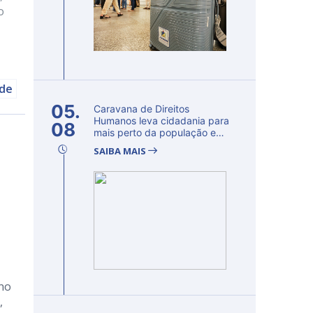
o
úde
05.
Caravana de Direitos
Humanos leva cidadania para
08
mais perto da população e
fortalec...
SAIBA MAIS
 no
,