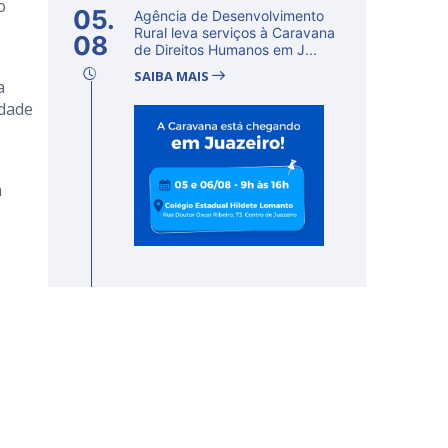
o
05.
Agência de Desenvolvimento
Rural leva serviços à Caravana
08
de Direitos Humanos em J...
SAIBA MAIS
a
idade
a