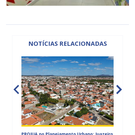
NOTÍCIAS RELACIONADAS
gunda
PROJUA no Planejamento Urbano: Juazeiro
Juazeir