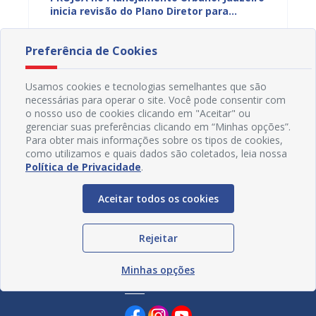
Rio São
inicia revisão do Plano Diretor para
divulg
áreas
planejar o crescimento da cidade
primei
05/08/2026 7H52
01/08
Preferência de Cookies
Usamos cookies e tecnologias semelhantes que são
necessárias para operar o site. Você pode consentir com
o nosso uso de cookies clicando em "Aceitar" ou
gerenciar suas preferências clicando em “Minhas opções”.
Para obter mais informações sobre os tipos de cookies,
como utilizamos e quais dados são coletados, leia nossa
Política de Privacidade
.
Aceitar todos os cookies
Rejeitar
Minhas opções
Redes Sociais