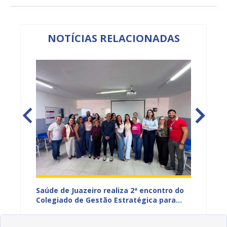
NOTÍCIAS RELACIONADAS
Saúde de Juazeiro realiza 2ª encontro do
Saúde 
nças
Colegiado de Gestão Estratégica para
com aç
fortalecer planejamento e
voltad
07/08/2026 12H18
07/08
monitoramento do SUS