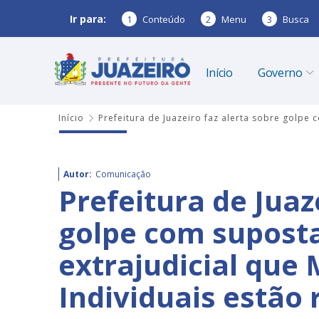
Ir para:
1
Conteúdo
2
Menu
3
Busca
Início
Governo
Início
Prefeitura de Juazeiro faz alerta sobre golpe
Autor:
Comunicação
Prefeitura de Juaz
golpe com suposta
extrajudicial qu
Individuais estão