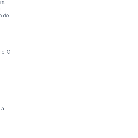
ém,
m
a do
io. O
 a