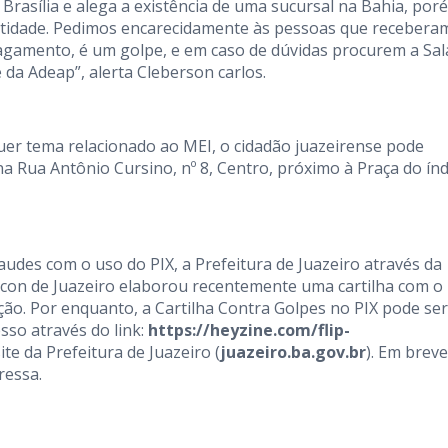
asília e alega a existência de uma sucursal na Bahia, por
tidade. Pedimos encarecidamente às pessoas que recebera
agamento, é um golpe, e em caso de dúvidas procurem a Sal
da Adeap”, alerta Cleberson carlos.
er tema relacionado ao MEI, o cidadão juazeirense pode
 Rua Antônio Cursino, nº 8, Centro, próximo à Praça do índ
udes com o uso do PIX, a Prefeitura de Juazeiro através da
ocon de Juazeiro elaborou recentemente uma cartilha com o
ação. Por enquanto, a Cartilha Contra Golpes no PIX pode ser
sso através do link:
https://heyzine.com/flip-
te da Prefeitura de Juazeiro (
juazeiro.ba.gov.br
). Em breve
ressa.