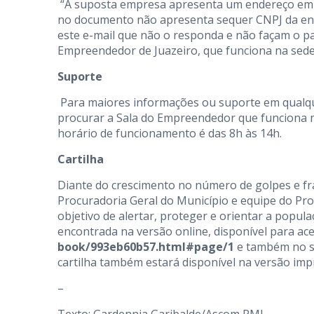
“A suposta empresa apresenta um endereço em Br
no documento não apresenta sequer CNPJ da en
este e-mail que não o responda e não façam o p
Empreendedor de Juazeiro, que funciona na sede 
Suporte
Para maiores informações ou suporte em qualqu
procurar a Sala do Empreendedor que funciona na
horário de funcionamento é das 8h às 14h.
Cartilha
Diante do crescimento no número de golpes e fra
Procuradoria Geral do Município e equipe do Pr
objetivo de alertar, proteger e orientar a popul
encontrada na versão online, disponível para ace
book/993eb60b57.html#page/1
e também no si
cartilha também estará disponível na versão imp
–
Texto: Gardennia Garibalde/Ascom PMJ