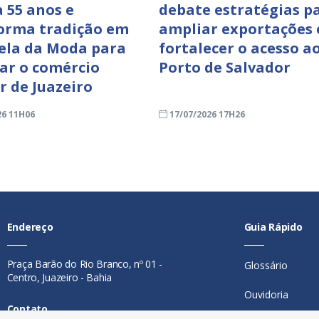
a 55 anos e
debate estratégias p
orma tradição em
ampliar exportações 
ela da Moda para
fortalecer o acesso a
zar o comércio
Porto de Salvador
r de Juazeiro
26 11H06
17/07/2026 17H26
Endereço
Guia Rápido
Praça Barão do Rio Branco, nº 01 -
Glossário
Centro, Juazeiro - Bahia
Ouvidoria
Contato