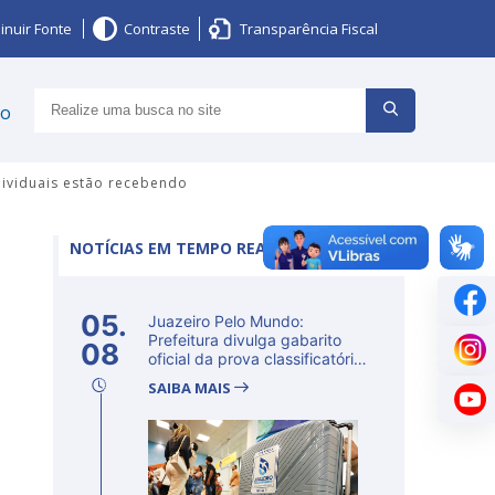
inuir Fonte
Contraste
Transparência Fiscal
ço
dividuais estão recebendo
NOTÍCIAS EM TEMPO REAL
05.
Juazeiro Pelo Mundo:
Prefeitura divulga gabarito
08
oficial da prova classificatória
ne...
SAIBA MAIS