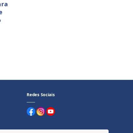
ara
e
o
Redes Sociais