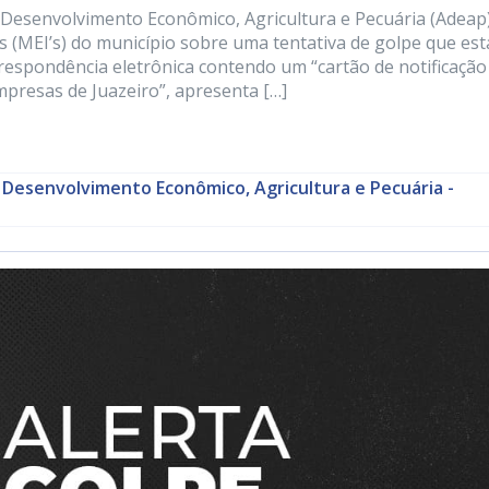
e Desenvolvimento Econômico, Agricultura e Pecuária (Adeap
 (MEI’s) do município sobre uma tentativa de golpe que est
respondência eletrônica contendo um “cartão de notificação
mpresas de Juazeiro”, apresenta […]
 Desenvolvimento Econômico, Agricultura e Pecuária -