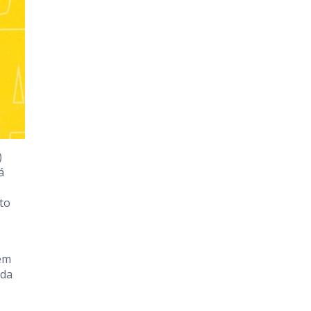
)
á
to
tem
 da