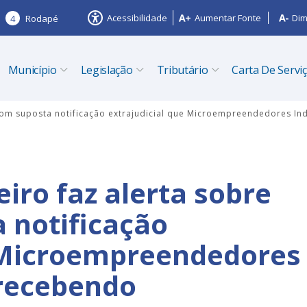
Acessibilidade
Aumentar Fonte
Dim
4
Rodapé
Município
Legislação
Tributário
Carta De Servi
 com suposta notificação extrajudicial que Microempreendedores In
eiro faz alerta sobre
 notificação
e Microempreendedores
 recebendo